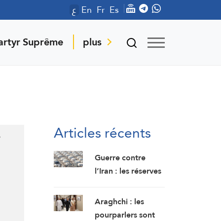
ع
En
Fr
Es
artyr Suprême
plus
Articles récents
e
Guerre contre
l’Iran : les réserves
stratégiques
américaines de
Araghchi : les
pétrole chutent à
pourparlers sont