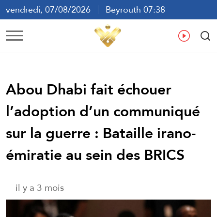
vendredi, 07/08/2026
Beyrouth 07:38
ع
En
Fr
Es
Abou Dhabi fait échouer
l’adoption d’un communiqué
sur la guerre : Bataille irano-
émiratie au sein des BRICS
il y a 3 mois