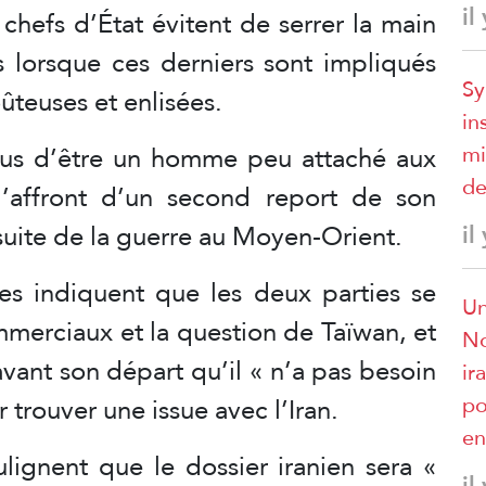
il
 chefs d’État évitent de serrer la main
s lorsque ces derniers sont impliqués
Sy
ûteuses et enlisées.
in
lus d’être un homme peu attaché aux
mi
de
 l’affront d’un second report de son
suite de la guerre au Moyen-Orient.
il
s indiquent que les deux parties se
Un
mmerciaux et la question de Taïwan, et
No
vant son départ qu’il « n’a pas besoin
ir
po
 trouver une issue avec l’Iran.
en
ignent que le dossier iranien sera «
il