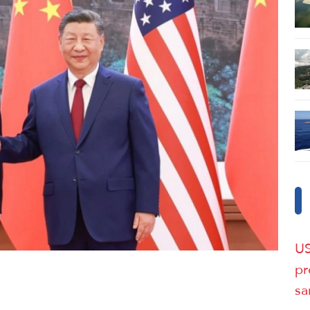
US
pr
sa