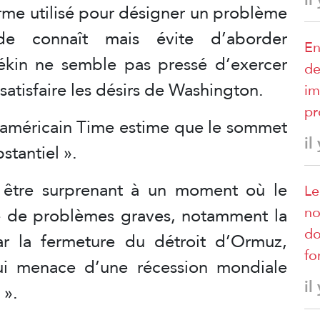
erme utilisé pour désigner un problème
e connaît mais évite d’aborder
En
kin ne semble pas pressé d’exercer
de
satisfaire les désirs de Washington.
im
pr
 américain Time estime que le sommet
il
stantiel ».
t être surprenant à un moment où le
Le
no
e de problèmes graves, notamment la
do
r la fermeture du détroit d’Ormuz,
fo
ui menace d’une récession mondiale
il
 ».