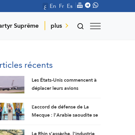
ع
En
Fr
Es
artyr Suprême
plus
rticles récents
Les États-Unis commencent à
déplacer leurs avions
ravitailleurs de l’aéroport de
Tel-Aviv
L’accord de défense de La
Mecque : l’Arabie saoudite se
prépare à un Golfe d’après-
guerre
Le Rhin s’assèche, l’industrie