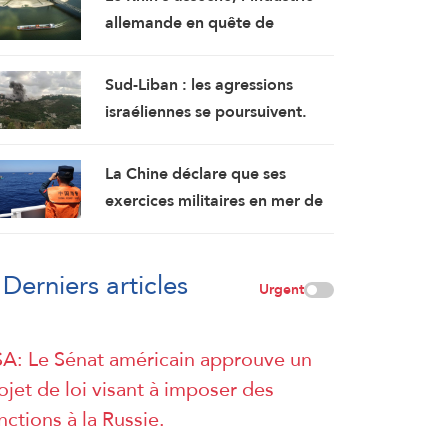
allemande en quête de
solutions
Sud-Liban : les agressions
israéliennes se poursuivent.
Progression à Kfarchouba
La Chine déclare que ses
exercices militaires en mer de
Chine méridionale répondent
aux provocations des
Derniers articles
Philippines
Urgent
A: Le Sénat américain approuve un
ojet de loi visant à imposer des
nctions à la Russie.