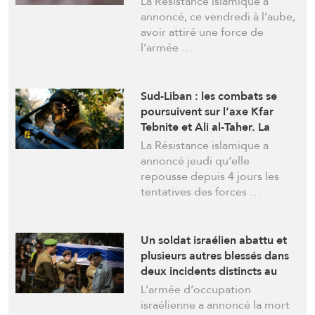
La Résistance islamique a
commandant du 52e
annoncé, ce vendredi à l’aube,
bataillon. 17 blessés
avoir attiré une force de
l’armée …
Sud-Liban : les combats se
poursuivent sur l’axe Kfar
Tebnite et Ali al-Taher. La
carte d’occupation de l’armée
La Résistance islamique a
israélienne est imprécise
annoncé jeudi qu’elle
repousse depuis 4 jours les
tentatives des forces …
Un soldat israélien abattu et
plusieurs autres blessés dans
deux incidents distincts au
Sud-Liban
L’armée d’occupation
israélienne a annoncé la mort