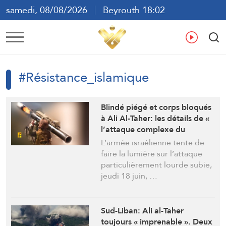
samedi, 08/08/2026
Beyrouth 18:02
ع
En
Fr
Es
#Résistance_islamique
Blindé piégé et corps bloqués
à Ali Al-Taher: les détails de «
l’attaque complexe du
Hezbollah » secoue l’armée
L’armée israélienne tente de
israélienne
faire la lumière sur l’attaque
particulièrement lourde subie,
jeudi 18 juin, …
Sud-Liban: Ali al-Taher
toujours « imprenable ». Deux