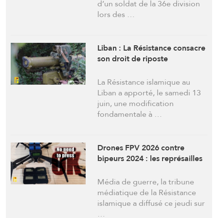
d’un soldat de la 36e division
lors des …
Liban : La Résistance consacre
son droit de riposte
La Résistance islamique au
Liban a apporté, le samedi 13
juin, une modification
fondamentale à …
Drones FPV 2026 contre
bipeurs 2024 : les représailles
Média de guerre, la tribune
médiatique de la Résistance
islamique a diffusé ce jeudi sur
…