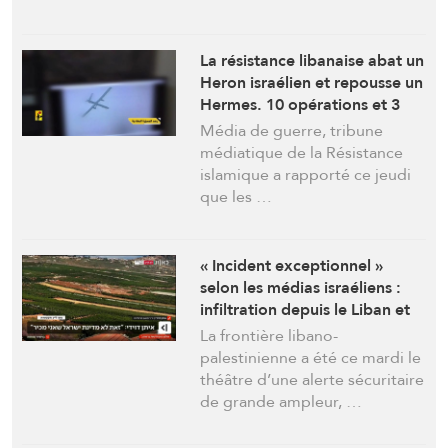
La résistance libanaise abat un
Heron israélien et repousse un
Hermes. 10 opérations et 3
israéliens blessés
Média de guerre, tribune
médiatique de la Résistance
islamique a rapporté ce jeudi
que les …
« Incident exceptionnel »
selon les médias israéliens :
infiltration depuis le Liban et
échange de tirs entre un
La frontière libano-
homme armé et l’armée.
palestinienne a été ce mardi le
théâtre d’une alerte sécuritaire
de grande ampleur, …