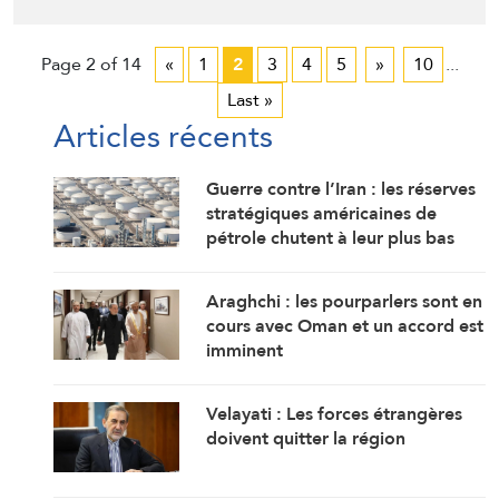
Page 2 of 14
«
1
2
3
4
5
»
10
...
Last »
Articles récents
Guerre contre l’Iran : les réserves
stratégiques américaines de
pétrole chutent à leur plus bas
niveau depuis 1983
Araghchi : les pourparlers sont en
cours avec Oman et un accord est
imminent
Velayati : Les forces étrangères
doivent quitter la région