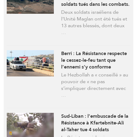
soldats tués dans les combats.
C’est « la mère des batailles »
Deux soldats israéliens de
selon un expert militaire
l’Unité Maglan ont été tués et
13 autres blessés, dont deux
…
Berri : La Résistance respecte
le cessez-le-feu tant que
l’ennemi s’y conforme
totalement| Le Hezbollah «
Le Hezbollah a « conseillé » au
conseille » au pouvoir : Ne
pouvoir de « ne pas
nous ciblez pas
s’impliquer directement avec
…
Sud-Liban : l’embuscade de la
Résistance à Kfartebnite-Ali
al-Taher tue 4 soldats
israéliens dont le