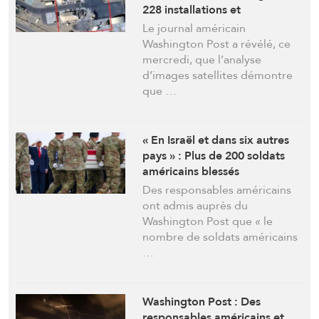
228 installations et
équipements militaires
Le journal américain
touchés
Washington Post a révélé, ce
mercredi, que l’analyse
d’images satellites démontre
que …
« En Israël et dans six autres
pays » : Plus de 200 soldats
américains blessés
(Responsables américains.)
Des responsables américains
ont admis auprès du
Washington Post que « le
nombre de soldats américains
…
Washington Post : Des
responsables américains et