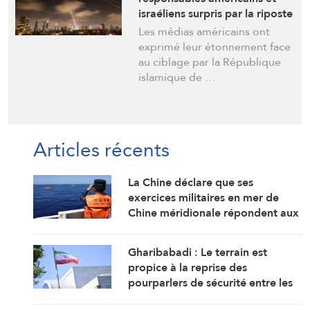
israéliens surpris par la riposte
de Téhéran
Les médias américains ont
exprimé leur étonnement face
au ciblage par la République
islamique de …
Articles récents
La Chine déclare que ses
exercices militaires en mer de
Chine méridionale répondent aux
provocations des Philippines
Gharibabadi : Le terrain est
propice à la reprise des
pourparlers de sécurité entre les
États du Golfe