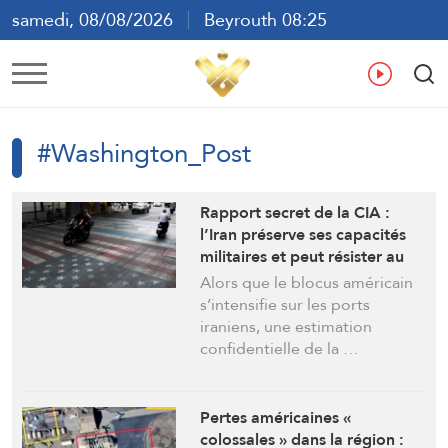
samedi, 08/08/2026
Beyrouth 08:25
ع
En
Fr
Es
#Washington_Post
Rapport secret de la CIA :
l’Iran préserve ses capacités
militaires et peut résister au
blocus
Alors que le blocus américain
s’intensifie sur les ports
iraniens, une estimation
confidentielle de la …
Pertes américaines «
colossales » dans la région :