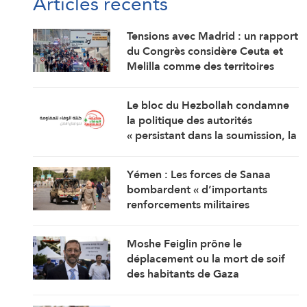
Articles récents
Tensions avec Madrid : un rapport
du Congrès considère Ceuta et
Melilla comme des territoires
marocains
Le bloc du Hezbollah condamne
la politique des autorités
« persistant dans la soumission, la
capitulation et les négociations
humiliantes »
Yémen : Les forces de Sanaa
bombardent « d’importants
renforcements militaires
saoudiens » qui préparaient une
attaque contre des régions
Moshe Feiglin prône le
libérées
déplacement ou la mort de soif
des habitants de Gaza