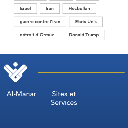
Israel
Iran
Hezbollah
guerre contre l'Iran
Etats-Unis
détroit d'Ormuz
Donald Trump
Al-Manar
Sites et
Services