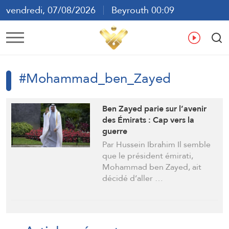
vendredi, 07/08/2026
Beyrouth 00:09
ع
En
Fr
Es
#Mohammad_ben_Zayed
Ben Zayed parie sur l’avenir
des Émirats : Cap vers la
guerre
Par Hussein Ibrahim Il semble
que le président émirati,
Mohammad ben Zayed, ait
décidé d’aller …