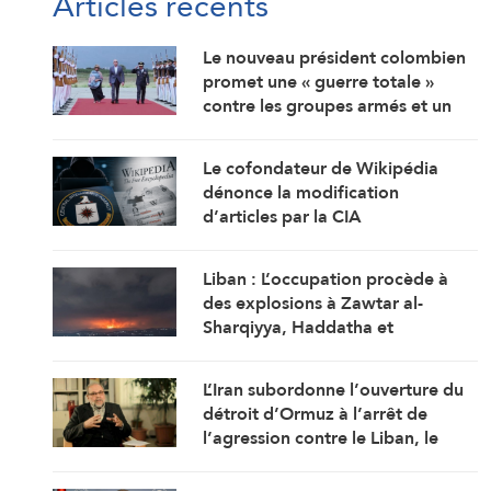
Articles récents
Le nouveau président colombien
promet une « guerre totale »
contre les groupes armés et un
rapprochement étroit avec
Washington
Le cofondateur de Wikipédia
dénonce la modification
d’articles par la CIA
Liban : L’occupation procède à
des explosions à Zawtar al-
Sharqiyya, Haddatha et
Mansouri, et bombarde Ali al-
Tahir
L’Iran subordonne l’ouverture du
détroit d’Ormuz à l’arrêt de
l’agression contre le Liban, le
Yémen et l’Irak