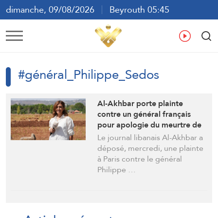
dimanche, 09/08/2026
Beyrouth 05:45
ع
En
Fr
Es
#général_Philippe_Sedos
Al-Akhbar porte plainte
contre un général français
pour apologie du meurtre de
la journaliste Amal Khalil
Le journal libanais Al-Akhbar a
déposé, mercredi, une plainte
à Paris contre le général
Philippe …