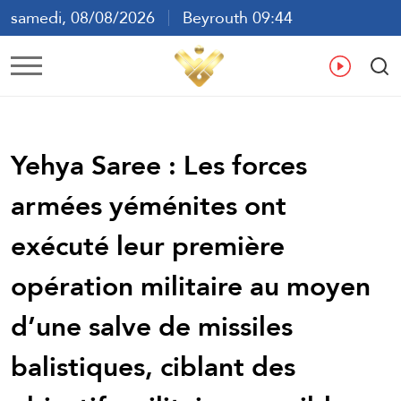
samedi, 08/08/2026
Beyrouth 09:44
ع
En
Fr
Es
Yehya Saree : Les forces
armées yéménites ont
exécuté leur première
opération militaire au moyen
d’une salve de missiles
balistiques, ciblant des