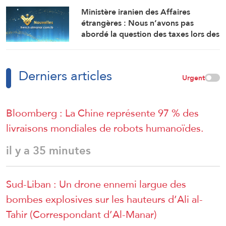
remplacera les deux voies sud et
Ministère iranien des Affaires
nord
étrangères : Nous n’avons pas
abordé la question des taxes lors des
discussions avec Oman sur le détroit
d’Ormuz, mais il est naturel de
percevoir des redevances en
Derniers articles
contrepartie des services rendus
Urgent
Bloomberg : La Chine représente 97 % des
livraisons mondiales de robots humanoïdes.
il y a 35 minutes
Sud-Liban : Un drone ennemi largue des
bombes explosives sur les hauteurs d’Ali al-
Tahir (Correspondant d’Al-Manar)