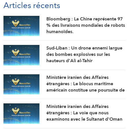
Articles récents
Bloomberg : La Chine représente 97
% des livraisons mondiales de robots
humanoïdes.
Sud-Liban : Un drone ennemi largue
des bombes explosives sur les
hauteurs d’Ali al-Tahir
(Correspondant d’Al-Manar)
Ministère iranien des Affaires
étrangères : Le blocus maritime
américain constitue une poursuite de
la guerre contre la République
islamique d’Iran
Ministère iranien des Affaires
étrangères : La voie que nous
examinons avec le Sultanat d’Oman
au détroit d’Ormuz est temporaire et