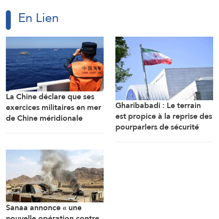
En Lien
La Chine déclare que ses
Gharibabadi : Le terrain
exercices militaires en mer
est propice à la reprise des
de Chine méridionale
pourparlers de sécurité
répondent aux
entre les États du Golfe
provocations des
Philippines
Sanaa annonce « une
nouvelle opération contre