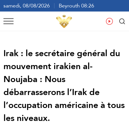
samedi, 08/08/2026
Beyrouth 08:26
ع
En
Fr
Es
Irak : le secrétaire général du
mouvement irakien al-
Noujaba : Nous
débarrasserons l’Irak de
l’occupation américaine à tous
les niveaux.