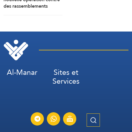
des rassemblements
militaires saoudiens à
Marib »
Al-Manar
Sites et
Services