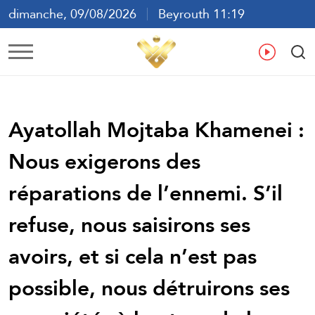
dimanche, 09/08/2026
Beyrouth 11:19
ع
En
Fr
Es
Ayatollah Mojtaba Khamenei :
Nous exigerons des
réparations de l’ennemi. S’il
refuse, nous saisirons ses
avoirs, et si cela n’est pas
possible, nous détruirons ses