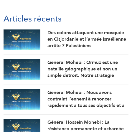
Articles récents
Des colons attaquent une mosquée
en Cisjordanie et l’armée israélienne
arrête 7 Palestiniens
Général Mohebi : Ormuz est une
bataille géographique et non un
simple détroit. Notre stratégie
actuelle est de le maintenir sous
contrôle jusqu’à ce que l’ennemi
Général Mohebi : Nous avons
accepte toutes nos conditions.
contraint l’ennemi à renoncer
rapidement à tous ses objectifs et à
chercher à réouvrir le détroit
d’Ormuz.
Général Hossein Mohebi : La
résistance permanente et acharnée