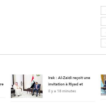
Irak : Al-Zaidi reçoit une
tre
invitation à Riyad et
s’entretient avec le chef
il y a 18 minutes
des services de
renseignement saoudiens