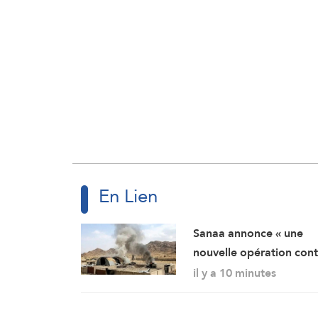
En Lien
Sanaa annonce « une
nouvelle opération con
des rassemblements
il y a 10 minutes
militaires saoudiens à
Marib »