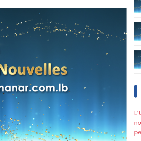
L’
no
pe