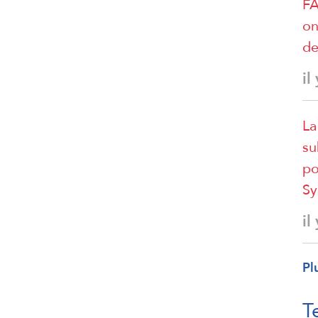
FA
on
de
il
La
su
po
Sy
il
Pl
T