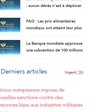
: aucun décès n’est à déplorer
suite à l’explosion d’un bus
près de Damas, mais 14
FAO : Les prix alimentaires
personnes ont été blessées.
mondiaux ont atteint leur plus
haut niveau en plus de 3 ans en
juillet.
La Banque mondiale approuve
une subvention de 100 millions
de dollars pour moderniser le
secteur financier en Syrie.
Derniers articles
Urgent
Union européenne impose de
uvelles sanctions contre des
rsonnes liées aux industries militaires