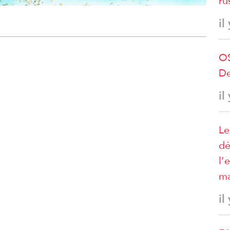
ru
il
OS
De
il
Le
dé
l’
ma
il