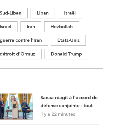
Sud-Liban
Liban
Israël
Israel
Iran
Hezbollah
guerre contre l'Iran
Etats-Unis
détroit d'Ormuz
Donald Trump
Sanaa réagit à l’accord de
défense conjointe : tout
bloc islamique qui ne fait
il y a 22 minutes
pas de la cause
palestinienne son objectif