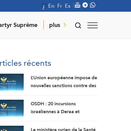
ع
En
Fr
Es
artyr Suprême
plus
rticles récents
L’Union européenne impose de
nouvelles sanctions contre des
personnes liées aux industries
militaires russes.
OSDH : 20 incursions
israéliennes à Deraa et
Quneitra en une semaine
Le ministère syrien de la Santé