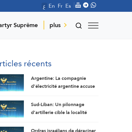
ع
En
Fr
Es
artyr Suprême
plus
rticles récents
Argentine: La compagnie
d’électricité argentine accuse
Washington d’ingérence dans
un projet avec la Chine
Sud-Liban: Un pilonnage
(Financial Times)
d’artillerie cible la localité
d’Al-Mansouri (correspondant
d’Al-Manar)
Ordres israéliens de déraciner