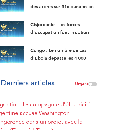
des arbres sur 316 dunams en
Cisjordanie en vue de la
colonisation
Cisjordanie : Les forces
d’occupation font irruption
dans le village d’Awarta, au
sud-est de Naplouse
Congo : Le nombre de cas
d’Ebola dépasse les 4 000
pour la première fois depuis le
début de l’épidémie
Derniers articles
Urgent
gentine: La compagnie d’électricité
gentine accuse Washington
ingérence dans un projet avec la