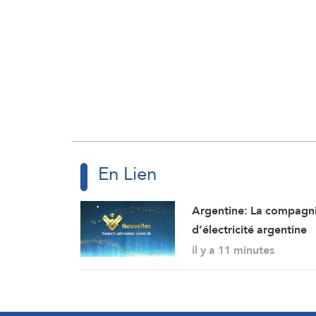
En Lien
Argentine: La compagn
d’électricité argentine
accuse Washington
il y a 11 minutes
d’ingérence dans un
projet avec la Chine
(Financial Times)