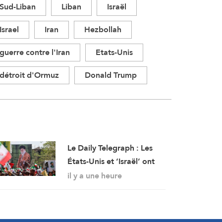
Sud-Liban
Liban
Israël
Israel
Iran
Hezbollah
guerre contre l'Iran
Etats-Unis
détroit d'Ormuz
Donald Trump
Le Daily Telegraph : Les
États-Unis et ‘Israël’ ont
perdu, l’Iran triomphe
il y a une heure