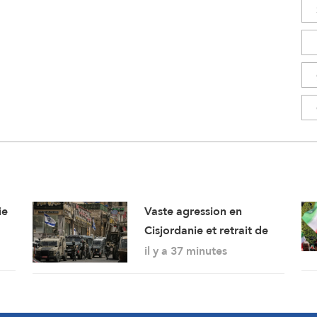
ie
Vaste agression en
Cisjordanie et retrait de
l’occupation de Qalandiya
il y a 37 minutes
après deux jours de
démolitions de maisons