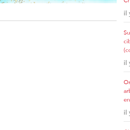
Ch
il
Su
ci
(c
il
Or
ar
en
il