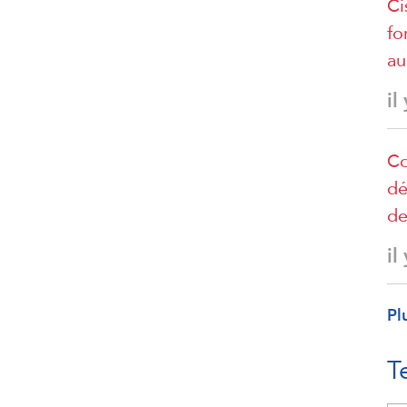
Ci
fo
au
il
Co
dé
de
il
Pl
T