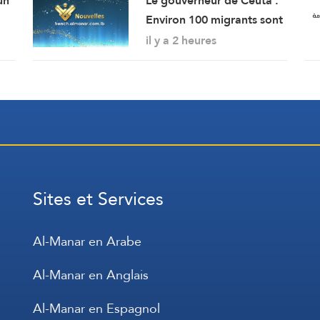
un
Le gouverneur de Ceuta :
Environ 100 migrants sont
lla
morts lors de l’afflux
il y a 2 heures
massif de migrants à
travers la frontière.
Sites et Services
Al-Manar en Arabe
Al-Manar en Anglais
Al-Manar en Espagnol