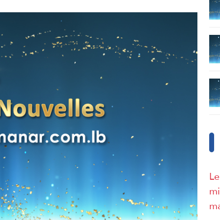
Le
mi
ma