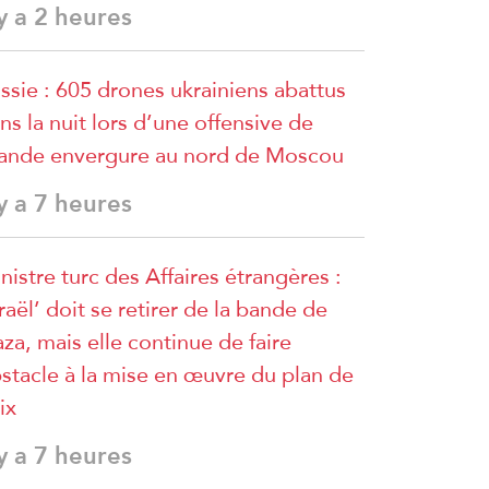
 y a 2 heures
ssie : 605 drones ukrainiens abattus
ns la nuit lors d’une offensive de
ande envergure au nord de Moscou
 y a 7 heures
nistre turc des Affaires étrangères :
sraël’ doit se retirer de la bande de
za, mais elle continue de faire
stacle à la mise en œuvre du plan de
ix
 y a 7 heures