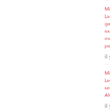
Mi
La
ga
ex
mo
pe
il
Mi
Le
se
A
il