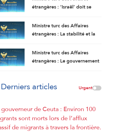
étrangères : ‘Israël’ doit se
retirer de la bande de Gaza,
mais elle continue de faire
Ministre turc des Affaires
obstacle à la mise en œuvre du
étrangères : La stabilité et la
plan de paix
sécurité doivent être garanties
au Liban, où les politiques
Ministre turc des Affaires
expansionnistes d’Israël ont
étrangères : Le gouvernement
entraîné la mort et le
Netanyahu poursuit ses actes
déplacement de milliers de
terroristes en Cisjordanie et à
personnes
Derniers articles
AlQods
Urgent
 gouverneur de Ceuta : Environ 100
grants sont morts lors de l’afflux
ssif de migrants à travers la frontière.