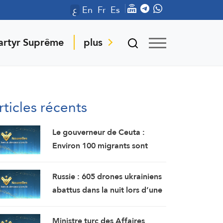
ع
En
Fr
Es
artyr Suprême
plus
rticles récents
Le gouverneur de Ceuta :
Environ 100 migrants sont
morts lors de l’afflux massif de
migrants à travers la frontière.
Russie : 605 drones ukrainiens
abattus dans la nuit lors d’une
offensive de grande envergure
au nord de Moscou
Ministre turc des Affaires