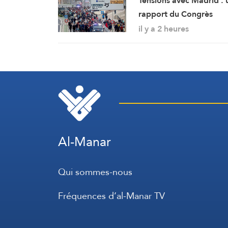
Tensions avec Madrid : 
rapport du Congrès
considère Ceuta et Meli
il y a 2 heures
comme des territoires
marocains
Al-Manar
Qui sommes-nous
Fréquences d’al-Manar TV