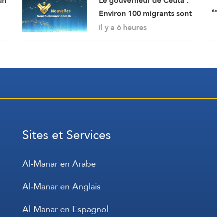
un
Le gouverneur de Ceuta :
Environ 100 migrants sont
lla
morts lors de l’afflux
il y a 6 heures
massif de migrants à
travers la frontière.
Sites et Services
Al-Manar en Arabe
Al-Manar en Anglais
Al-Manar en Espagnol