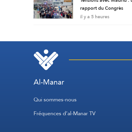
Tensions avec Madrid : 
rapport du Congrès
considère Ceuta et Meli
il y a 5 heures
comme des territoires
marocains
Al-Manar
Qui sommes-nous
Fréquences d’al-Manar TV