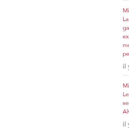
Mi
La
ga
ex
mo
pe
il
Mi
Le
se
A
il