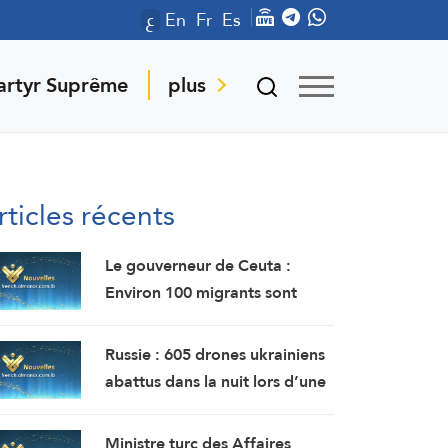
ع
En
Fr
Es
artyr Suprême
plus
rticles récents
Le gouverneur de Ceuta :
Environ 100 migrants sont
morts lors de l’afflux massif de
migrants à travers la frontière.
Russie : 605 drones ukrainiens
abattus dans la nuit lors d’une
offensive de grande envergure
au nord de Moscou
Ministre turc des Affaires