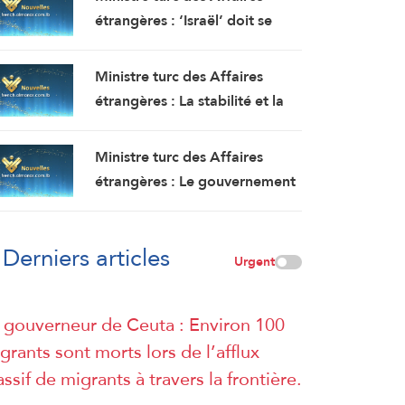
étrangères : ‘Israël’ doit se
retirer de la bande de Gaza,
mais elle continue de faire
Ministre turc des Affaires
obstacle à la mise en œuvre du
étrangères : La stabilité et la
plan de paix
sécurité doivent être garanties
au Liban, où les politiques
Ministre turc des Affaires
expansionnistes d’Israël ont
étrangères : Le gouvernement
entraîné la mort et le
Netanyahu poursuit ses actes
déplacement de milliers de
terroristes en Cisjordanie et à
personnes
Derniers articles
AlQods
Urgent
 gouverneur de Ceuta : Environ 100
grants sont morts lors de l’afflux
ssif de migrants à travers la frontière.