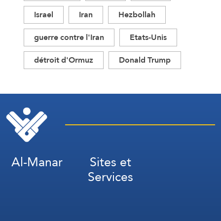
Israel
Iran
Hezbollah
guerre contre l'Iran
Etats-Unis
détroit d'Ormuz
Donald Trump
Al-Manar
Sites et
Services