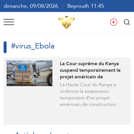
dimanche, 09/08/2026
Beyrouth 11:45
ع
En
Fr
Es
#virus_Ebola
La Cour suprême du Kenya
suspend temporairement le
projet américain de
construction d’un centre de
La Haute Cour du Kenya a
quarantaine pour les
ordonné la suspension
personnes exposées au virus
temporaire d’un projet
Ebola
américain de construction …