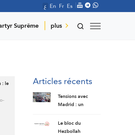
ع
En
Fr
Es
artyr Suprême
plus
Articles récents
 : le
Tensions avec
o-
Madrid : un
rapport du
Congrès considère
Le bloc du
Ceuta et Melilla
Hezbollah