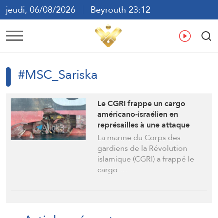
jeudi, 06/08/2026
Beyrouth 23:12
ع
En
Fr
Es
#MSC_Sariska
Le CGRI frappe un cargo
américano-israélien en
représailles à une attaque
contre un navire iranien
La marine du Corps des
gardiens de la Révolution
islamique (CGRI) a frappé le
cargo …