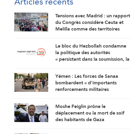
Articles récents
Tensions avec Madrid : un rapport
du Congrès considère Ceuta et
Melilla comme des territoires
marocains
Le bloc du Hezbollah condamne
la politique des autorités
« persistant dans la soumission, la
capitulation et les négociations
humiliantes »
Yémen : Les forces de Sanaa
bombardent « d’importants
renforcements militaires
saoudiens » qui préparaient une
attaque contre des régions
Moshe Feiglin prône le
libérées
déplacement ou la mort de soif
des habitants de Gaza