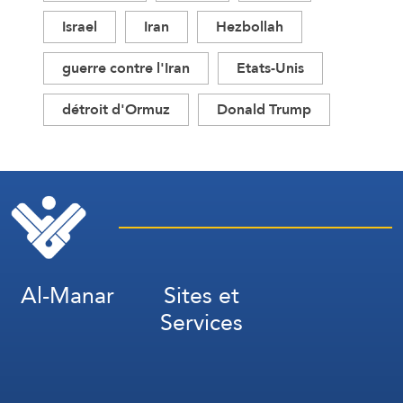
Israel
Iran
Hezbollah
guerre contre l'Iran
Etats-Unis
détroit d'Ormuz
Donald Trump
Al-Manar
Sites et
Services