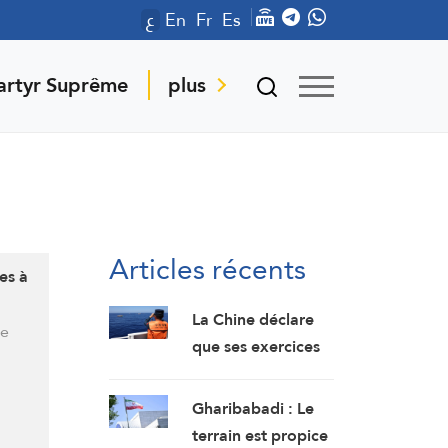
ع
En
Fr
Es
artyr Suprême
plus
Articles récents
es à
La Chine déclare
ue
que ses exercices
militaires en mer
de Chine
Gharibabadi : Le
méridionale
terrain est propice