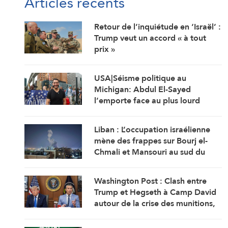
Articles récents
Retour de l’inquiétude en ‘Israël’ :
Trump veut un accord « à tout
prix »
USA|Séisme politique au
Michigan: Abdul El-Sayed
l’emporte face au plus lourd
investissement de l’AIPAC
Liban : L’occupation israélienne
mène des frappes sur Bourj el-
Chmali et Mansouri au sud du
pays
Washington Post : Clash entre
Trump et Hegseth à Camp David
autour de la crise des munitions,
des missiles et de la guerre avec
l’Iran