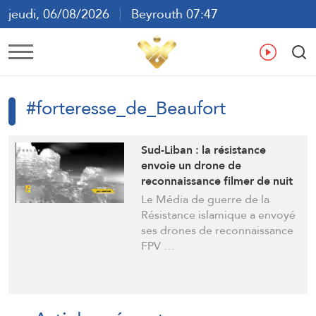
jeudi, 06/08/2026
Beyrouth 07:47
ع
En
Fr
Es
#forteresse_de_Beaufort
Sud-Liban : la résistance
envoie un drone de
reconnaissance filmer de nuit
la citadelle de Chqif
Le Média de guerre de la
(Beaufort)
Résistance islamique a envoyé
ses drones de reconnaissance
FPV …