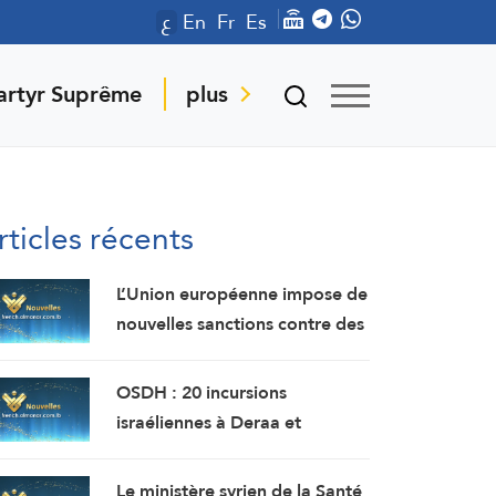
ع
En
Fr
Es
artyr Suprême
plus
rticles récents
L’Union européenne impose de
nouvelles sanctions contre des
personnes liées aux industries
militaires russes.
OSDH : 20 incursions
israéliennes à Deraa et
Quneitra en une semaine
Le ministère syrien de la Santé