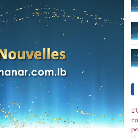
L’
no
pe