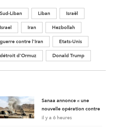
Sud-Liban
Liban
Israël
Israel
Iran
Hezbollah
guerre contre l'Iran
Etats-Unis
détroit d'Ormuz
Donald Trump
Sanaa annonce « une
nouvelle opération contre
des rassemblements
il y a 6 heures
militaires saoudiens à
Marib »