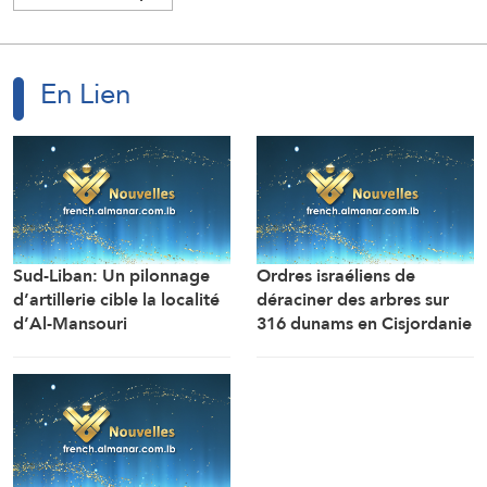
En Lien
Sud-Liban: Un pilonnage
Ordres israéliens de
d’artillerie cible la localité
déraciner des arbres sur
d’Al-Mansouri
316 dunams en Cisjordanie
(correspondant d’Al-
en vue de la colonisation
Manar)