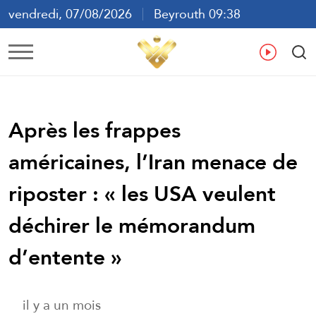
vendredi, 07/08/2026
Beyrouth 09:38
ع
En
Fr
Es
Après les frappes
américaines, l’Iran menace de
riposter : « les USA veulent
déchirer le mémorandum
d’entente »
il y a un mois