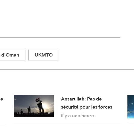
t d'Oman
UKMTO
de
Ansarullah: Pas de
sécurité pour les forces
saoudiennes et leurs
il y a une heure
mercenaires au Yémen