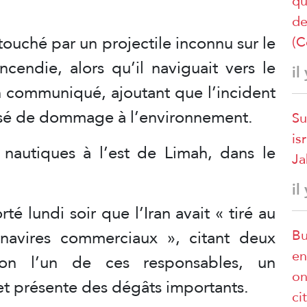
qu
de
touché par un projectile inconnu sur le
(C
cendie, alors qu’il naviguait vers le
il
n communiqué, ajoutant que l’incident
causé de dommage à l’environnement.
Su
is
s nautiques à l’est de Limah, dans le
Ja
il
té lundi soir que l’Iran avait « tiré au
navires commerciaux », citant deux
Bu
en
elon l’un de ces responsables, un
on
t présente des dégâts importants.
ci