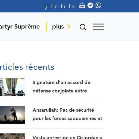
ع
En
Fr
Es
artyr Suprême
plus
rticles récents
Signature d’un accord de
défense conjointe entre
l’Arabie saoudite, la Turquie et
le Pakistan
Ansarullah: Pas de sécurité
pour les forces saoudiennes et
leurs mercenaires au Yémen
Vaste agression en Cisjordanie