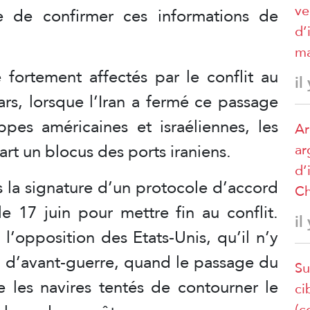
ve
 de confirmer ces informations de
d’
ma
 fortement affectés par le conflit au
il
rs, lorsque l’Iran a fermé ce passage
appes américaines et israéliennes, les
Ar
rt un blocus des ports iraniens.
ar
d’
ès la signature d’un protocole d’accord
Ch
e 17 juin pour mettre fin au conflit.
il
 l’opposition des Etats-Unis, qu’il n’y
on d’avant-guerre, quand le passage du
Su
ce les navires tentés de contourner le
ci
(c