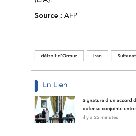
Source :
AFP
détroit d'Ormuz
Iran
Sultana
En Lien
Signature d’un accord 
défense conjointe entre
l’Arabie saoudite, la
il y a 25 minutes
Turquie et le Pakistan