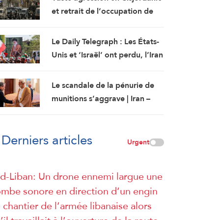
et retrait de l’occupation de
Qalandiya après deux jours de
démolitions de maisons
Le Daily Telegraph : Les États-
Unis et ‘Israël’ ont perdu, l’Iran
triomphe
Le scandale de la pénurie de
munitions s’aggrave | Iran –
Oman : L’accord d’Ormuz sur
les rails
Derniers articles
Urgent
d-Liban: Un drone ennemi largue une
mbe sonore en direction d’un engin
 chantier de l’armée libanaise alors