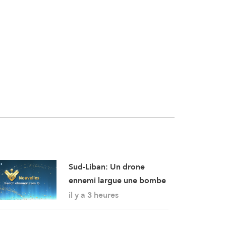
Sud-Liban: Un drone
ennemi largue une bombe
sonore en direction d’un
il y a 3 heures
engin de chantier de
l’armée libanaise alors