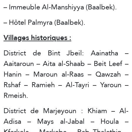
– Immeuble Al-Manshiyya (Baalbek).
– Hôtel Palmyra (Baalbek).
Villages historiques :
District de Bint Jbeil: Aainatha –
Aaitaroun – Aita al-Shaab – Beit Leef –
Hanin – Maroun al-Raas – Qawzah –
Rshaf – Ramieh – Al-Tayri – Yaroun –
Rmeish.
District de Marjeyoun : Khiam – Al-
Adisa – Mays al-Jabal – Houla –
Kfarkela – Markaba – Rab Thalathin –