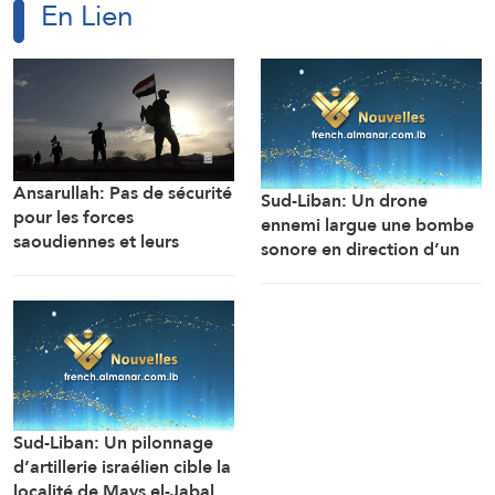
En Lien
Ansarullah: Pas de sécurité
Sud-Liban: Un drone
pour les forces
ennemi largue une bombe
saoudiennes et leurs
sonore en direction d’un
mercenaires au Yémen
engin de chantier de
l’armée libanaise alors
qu’il travaillait à
l’ouverture de la route de
la localité d’Al-Mansouri
(Correspondant d’Al-
Manar)
Sud-Liban: Un pilonnage
d’artillerie israélien cible la
localité de Mays el-Jabal