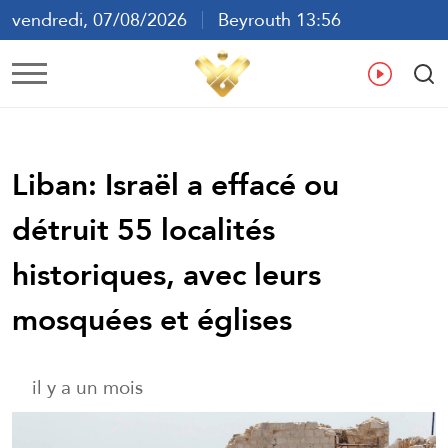
vendredi, 07/08/2026
Beyrouth 13:56
ع
En
Fr
Es
Liban: Israël a effacé ou
détruit 55 localités
historiques, avec leurs
mosquées et églises
il y a un mois