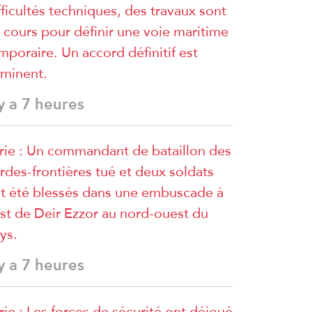
fficultés techniques, des travaux sont
 cours pour définir une voie maritime
mporaire. Un accord définitif est
minent.
 y a 7 heures
rie : Un commandant de bataillon des
rdes-frontières tué et deux soldats
t été blessés dans une embuscade à
est de Deir Ezzor au nord-ouest du
ys.
 y a 7 heures
rie : Les forces de sécurité ont déjoué