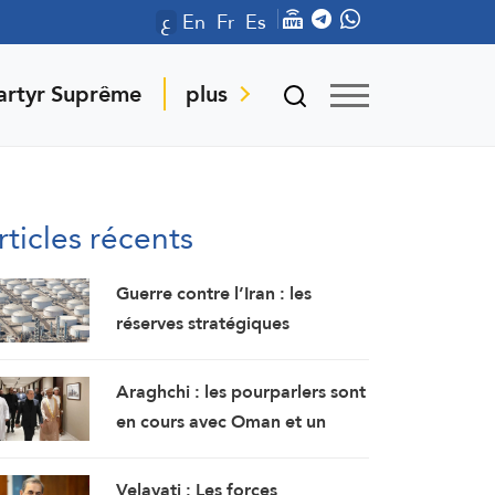
ع
En
Fr
Es
artyr Suprême
plus
rticles récents
Guerre contre l’Iran : les
réserves stratégiques
américaines de pétrole chutent
à leur plus bas niveau depuis
Araghchi : les pourparlers sont
1983
en cours avec Oman et un
accord est imminent
Velayati : Les forces