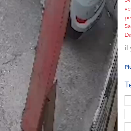
ve
pe
Sa
D
il
Pl
T