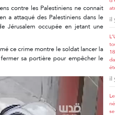
d’
iens contre les Palestiniens ne connait
at
ien a attaqué des Palestiniens dans le
il
e Jérusalem occupée en jetant une
L’
to
lmé ce crime montre le soldat lancer la
18
 fermer sa portière pour empêcher le
da
ét
il
Le
né
se