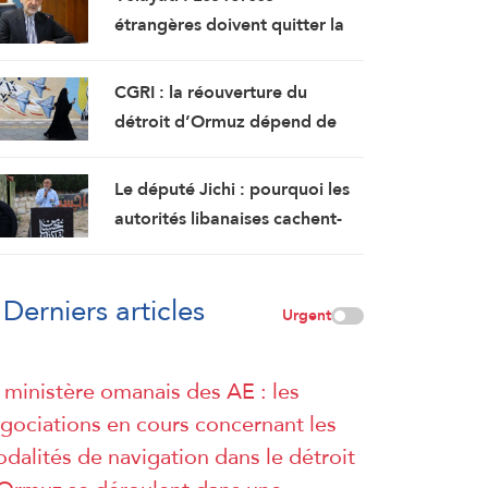
étrangères doivent quitter la
région
CGRI : la réouverture du
détroit d’Ormuz dépend de
l’acceptation américaine des
demandes iraniennes
Le député Jichi : pourquoi les
autorités libanaises cachent-
elles le contenu de l’accord-
cadre ?
Derniers articles
Urgent
 ministère omanais des AE : les
gociations en cours concernant les
dalités de navigation dans le détroit