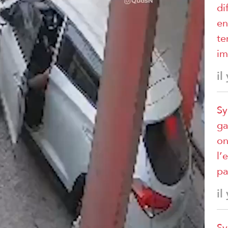
di
en
te
im
il
Sy
ga
on
l’
pa
il
Sy