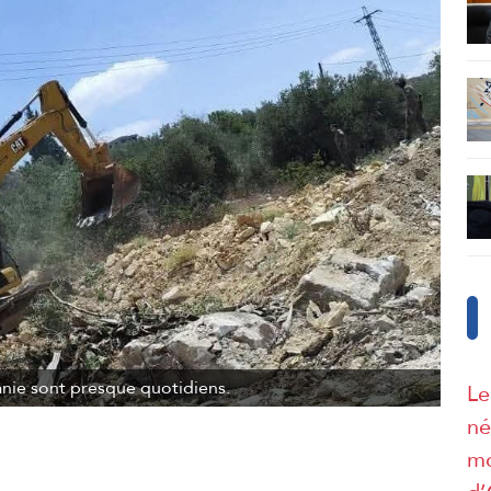
danie sont presque quotidiens.
Le
né
mo