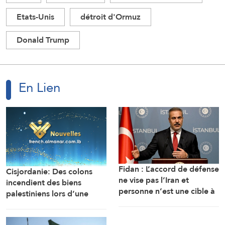
Etats-Unis
détroit d'Ormuz
Donald Trump
En Lien
Fidan : L’accord de défense
Cisjordanie: Des colons
ne vise pas l’Iran et
incendient des biens
personne n’est une cible à
palestiniens lors d’une
moins d’attaquer des États
attaque contre la zone de
membres
Wad al-Rakhim, à Masafer