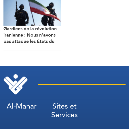
Yatta, au sud d’AlKhalil
(Hébron)
Gardiens de la révolution
iranienne : Nous n’avons
pas attaqué les États du
Golfe, nous avons ciblé les
bases d’où provenaient les
attaques
Al-Manar
Sites et
Services