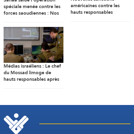
américaines contre les
spéciale menée contre les
hauts responsables
forces saoudiennes : Nos
militaires cubains
forces armées sont prêtes
Médias israéliens : Le chef
du Mossad limoge de
hauts responsables après
l’échec d’un plan visant « à
renverser le régime
iranien »