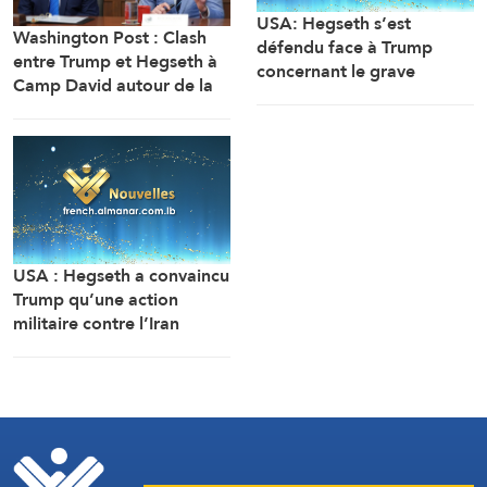
USA: Hegseth s’est
Washington Post : Clash
défendu face à Trump
entre Trump et Hegseth à
concernant le grave
Camp David autour de la
manque de stocks
crise des munitions, des
d’armes, en rejetant la
missiles et de la guerre
faute sur son adjoint
avec l’Iran
(Washington Post, citant
deux sources)
USA : Hegseth a convaincu
Trump qu’une action
militaire contre l’Iran
constituerait une victoire
relativement rapide et
facile (Washington Post,
citant des responsables)