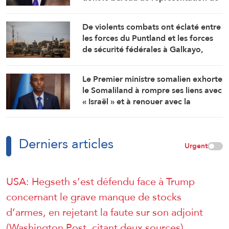
l’ambassade américaine au
Cameroun
De violents combats ont éclaté entre
les forces du Puntland et les forces
de sécurité fédérales à Galkayo,
dans le centre de la Somalie
Le Premier ministre somalien exhorte
le Somaliland à rompre ses liens avec
« Israël » et à renouer avec la
fraternité
Derniers articles
Urgent
USA: Hegseth s’est défendu face à Trump
concernant le grave manque de stocks
d’armes, en rejetant la faute sur son adjoint
(Washington Post, citant deux sources)