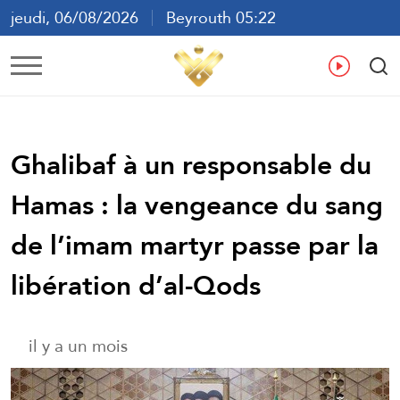
jeudi, 06/08/2026
Beyrouth 05:22
ع
En
Fr
Es
Ghalibaf à un responsable du
Hamas : la vengeance du sang
de l’imam martyr passe par la
libération d’al-Qods
il y a un mois