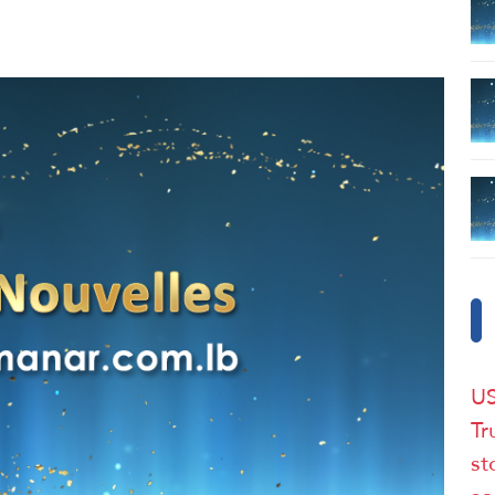
US
Tr
st