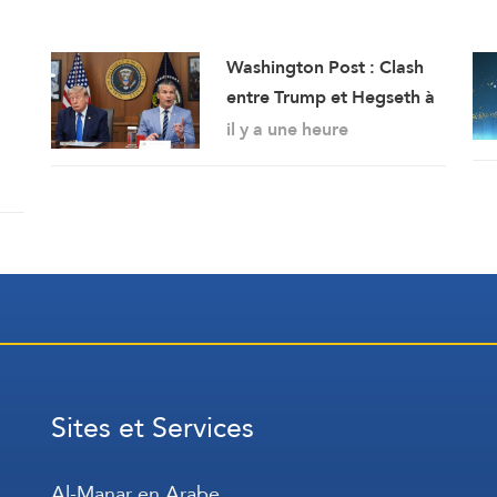
Washington Post : Clash
entre Trump et Hegseth à
Camp David autour de la
il y a une heure
sud
crise des munitions, des
missiles et de la guerre
avec l’Iran
Sites et Services
Al-Manar en Arabe