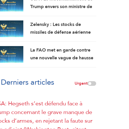
facile (Washington Post, citant
Trump envers son ministre de
des responsables)
la Défense s’est accru car
Hegseth était l’un des
Zelensky : Les stocks de
principaux partisans d’une
missiles de défense aérienne
action militaire contre l’Iran (
de l’Ukraine ont
Washington Post, citant des
considérablement diminué par
La FAO met en garde contre
responsables)
rapport aux prévisions de
une nouvelle vague de hausse
2025.
des prix alimentaires.
Derniers articles
Urgent
A: Hegseth s’est défendu face à
ump concernant le grave manque de
ocks d’armes, en rejetant la faute sur