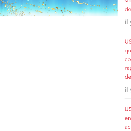
so
de
il
US
qu
co
ra
de
il
US
en
ac