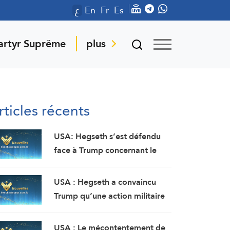
ع
En
Fr
Es
artyr Suprême
plus
rticles récents
USA: Hegseth s’est défendu
face à Trump concernant le
grave manque de stocks
d’armes, en rejetant la faute
USA : Hegseth a convaincu
sur son adjoint (Washington
Trump qu’une action militaire
Post, citant deux sources)
contre l’Iran constituerait une
victoire relativement rapide et
USA : Le mécontentement de