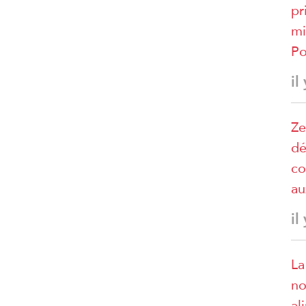
pr
mi
Po
il
Ze
dé
co
au
il
La
no
al