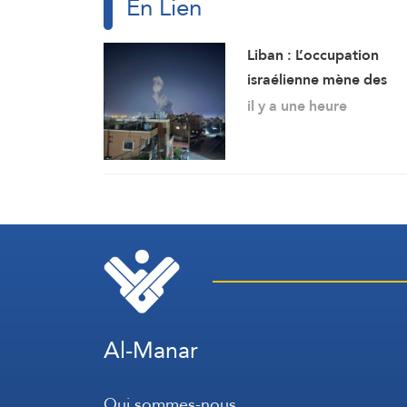
En Lien
Liban : L’occupation
israélienne mène des
frappes sur Bourj el-
il y a une heure
Chmali et Mansouri au 
du pays
Al-Manar
Qui sommes-nous