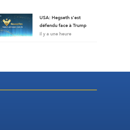
USA: Hegseth s’est
défendu face à Trump
concernant le grave
il y a une heure
manque de stocks
d’armes, en rejetant la
faute sur son adjoint
(Washington Post, citant
deux sources)