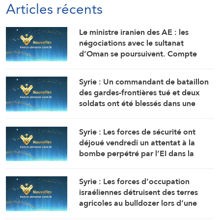
Articles récents
Le ministre iranien des AE : les
négociations avec le sultanat
d’Oman se poursuivent. Compte
tenu des difficultés techniques, des
travaux sont en cours pour définir
Syrie : Un commandant de bataillon
une voie maritime temporaire. Un
des gardes-frontières tué et deux
accord définitif est imminent.
soldats ont été blessés dans une
embuscade à l’est de Deir Ezzor au
nord-ouest du pays.
Syrie : Les forces de sécurité ont
déjoué vendredi un attentat à la
bombe perpétré par l’EI dans la
région de Sayyeda Zeinab dans la
campagne de Damas.
Syrie : Les forces d’occupation
israéliennes détruisent des terres
agricoles au bulldozer lors d’une
incursion terrestre à Quneitra.