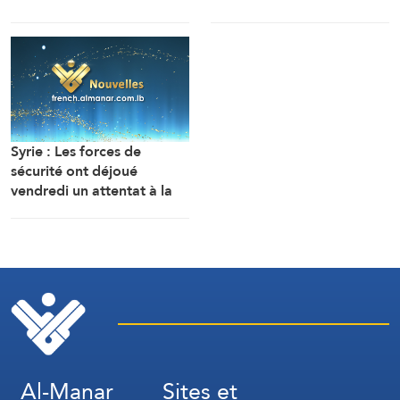
poursuivent. Compte tenu
soldats ont été blessés
des difficultés techniques,
dans une embuscade à
des travaux sont en cours
l’est de Deir Ezzor au
pour définir une voie
nord-ouest du pays.
maritime temporaire. Un
accord définitif est
imminent.
Syrie : Les forces de
sécurité ont déjoué
vendredi un attentat à la
bombe perpétré par l’EI
dans la région de Sayyeda
Zeinab dans la campagne
de Damas.
Al-Manar
Sites et