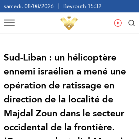
samedi, 08/08/2026
Beyrouth 15:32
ع
En
Fr
Es
Sud-Liban : un hélicoptère
ennemi israélien a mené une
opération de ratissage en
direction de la localité de
Majdal Zoun dans le secteur
occidental de la frontière.