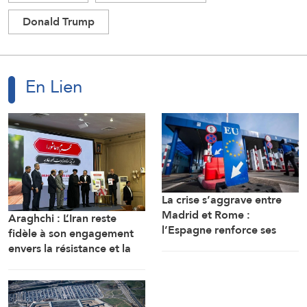
Donald Trump
En Lien
La crise s’aggrave entre
Madrid et Rome :
Araghchi : L’Iran reste
l’Espagne renforce ses
fidèle à son engagement
contrôles frontaliers pour
envers la résistance et la
les voyageurs en
poursuite du combat
provenance d’Italie
malgré toutes les pressions