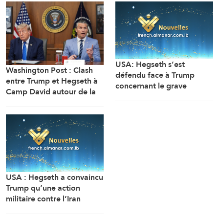
USA: Hegseth s’est
Washington Post : Clash
défendu face à Trump
entre Trump et Hegseth à
concernant le grave
Camp David autour de la
manque de stocks
crise des munitions, des
d’armes, en rejetant la
missiles et de la guerre
faute sur son adjoint
avec l’Iran
(Washington Post, citant
deux sources)
USA : Hegseth a convaincu
Trump qu’une action
militaire contre l’Iran
constituerait une victoire