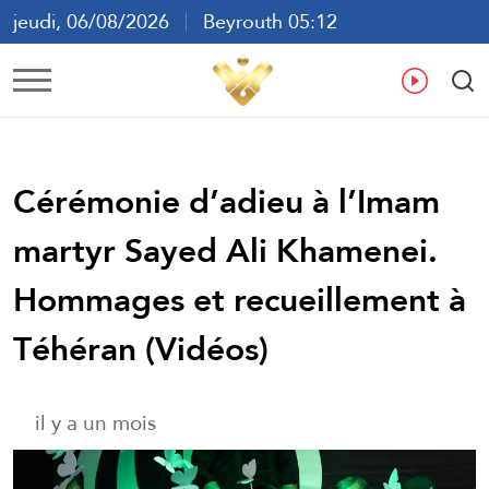
jeudi, 06/08/2026
Beyrouth 05:12
ع
En
Fr
Es
Cérémonie d’adieu à l’Imam
martyr Sayed Ali Khamenei.
Hommages et recueillement à
Téhéran (Vidéos)
il y a un mois