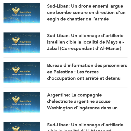
Sud-Liban: Un drone ennemi largue
une bombe sonore en direction d’un
engin de chantier de l’armée
libanaise alors qu’il travaillait à
l’ouverture de la route de la localité
Sud-Liban: Un pilonnage d’artillerie
d’Al-Mansouri (Correspondant d’Al-
israélien cible la localité de Mays el-
Manar)
Jabal (Correspondant d’Al-Manar)
Bureau d’information des prisonniers
en Palestine : Les forces
d’occupation ont arrêté et détenu
plus de 70 citoyens, et en ont
transféré plusieurs vers des centres
Argentine: La compagnie
de détention et d’interrogatoire
d’électricité argentine accuse
après avoir libéré la majorité des
Washington d’ingérence dans un
détenus.
projet avec la Chine (Financial Times)
Sud-Liban: Un pilonnage d’artillerie