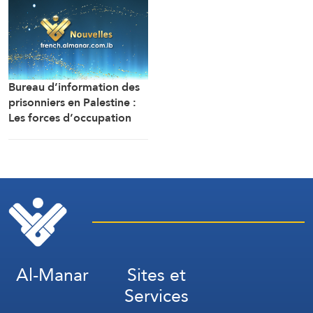
qu’il travaillait à
l’ouverture de la route de
la localité d’Al-Mansouri
(Correspondant d’Al-
Manar)
Bureau d’information des
prisonniers en Palestine :
Les forces d’occupation
ont arrêté et détenu plus
de 70 citoyens, et en ont
transféré plusieurs vers des
centres de détention et
d’interrogatoire après
avoir libéré la majorité des
détenus.
Al-Manar
Sites et
Services