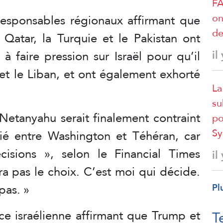
FA
on
 responsables régionaux affirmant que
de
e Qatar, la Turquie et le Pakistan ont
à faire pression sur Israël pour qu’il
il
 et le Liban, et ont également exhorté
La
su
 Netanyahu serait finalement contraint
po
Sy
ié entre Washington et Téhéran, car
cisions », selon le Financial Times
il
ura pas le choix. C’est moi qui décide.
pas. »
Pl
ce israélienne affirmant que Trump et
T