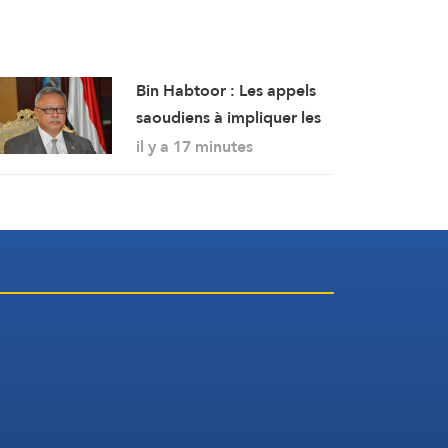
Bin Habtoor : Les appels
saoudiens à impliquer les
sudistes dans une
il y a 17 minutes
confrontation avec Sanaa
visent à maintenir le
Yémen sous leur joug