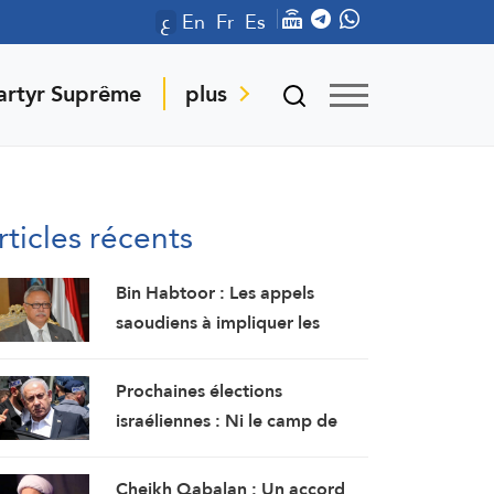
ع
En
Fr
Es
artyr Suprême
plus
rticles récents
Bin Habtoor : Les appels
saoudiens à impliquer les
sudistes dans une
confrontation avec Sanaa
Prochaines élections
visent à maintenir le Yémen
israéliennes : Ni le camp de
sous leur joug
Netanyahu ni l’opposition ne
disposent d’une majorité
Cheikh Qabalan : Un accord