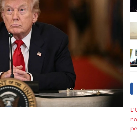
L’
no
pe