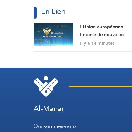
En Lien
L’Union européenne
impose de nouvelles
sanctions contre des
il y a 14 minutes
personnes liées aux
industries militaires rus
Al-Manar
Qui sommes-nous