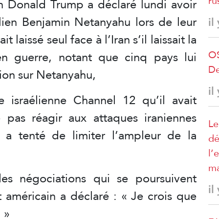
ru
n Donald Trump a déclaré lundi avoir
aélien Benjamin Netanyahu lors de leur
il
 laissé seul face à l’Iran s’il laissait la
OS
n guerre, notant que cinq pays lui
De
ion sur Netanyahu,
il
 israélienne Channel 12 qu’il avait
as réagir aux attaques iraniennes
Le
l a tenté de limiter l’ampleur de la
dé
l’
ma
es négociations qui se poursuivent
il
 américain a déclaré : « Je crois que
 »