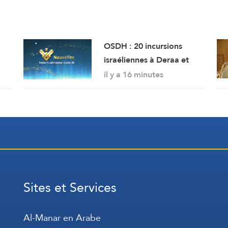
OSDH : 20 incursions
israéliennes à Deraa et
Quneitra en une semaine
il y a 16 minutes
ses.
Sites et Services
Al-Manar en Arabe