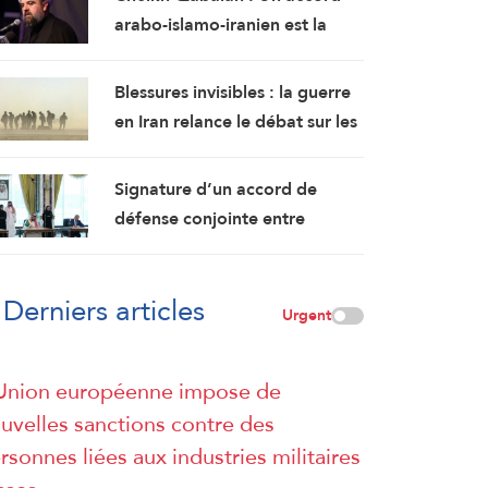
suffisante pour former un
arabo-islamo-iranien est la
gouvernement
meilleure et la plus importante
garantie pour la région
Blessures invisibles : la guerre
en Iran relance le débat sur les
lésions cérébrales des soldats
américains
Signature d’un accord de
défense conjointe entre
l’Arabie saoudite, la Turquie et
le Pakistan
Derniers articles
Urgent
Union européenne impose de
uvelles sanctions contre des
rsonnes liées aux industries militaires