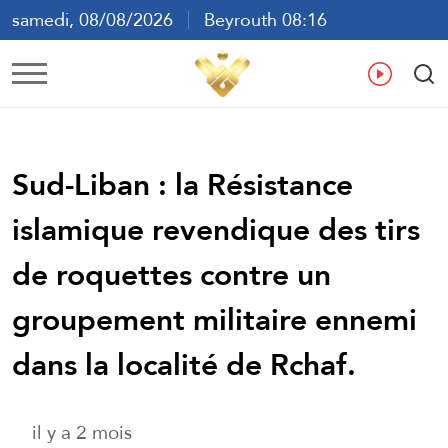
samedi, 08/08/2026
Beyrouth 08:16
ع
En
Fr
Es
Sud-Liban : la Résistance
islamique revendique des tirs
de roquettes contre un
groupement militaire ennemi
dans la localité de Rchaf.
il y a 2 mois