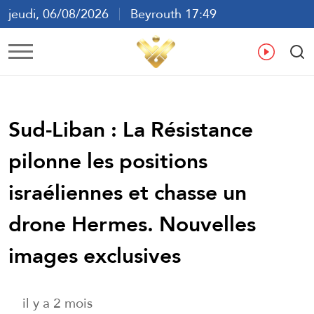
jeudi, 06/08/2026
Beyrouth 17:49
ع
En
Fr
Es
Sud-Liban : La Résistance
pilonne les positions
israéliennes et chasse un
drone Hermes. Nouvelles
images exclusives
il y a 2 mois