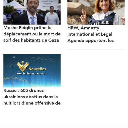
Moshe Feiglin prône le
HRW, Amnesty
déplacement ou la mort de
International et Legal
soif des habitants de Gaza
Agenda apportent les
preuves de l’assassinat
prémédité par Israël de la
journaliste Amal Khalil
Russie : 605 drones
ukrainiens abattus dans la
nuit lors d’une offensive de
grande envergure au nord
de Moscou