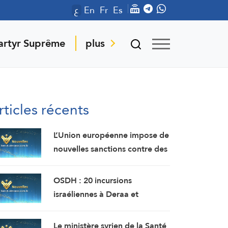
ع
En
Fr
Es
artyr Suprême
plus
rticles récents
L’Union européenne impose de
nouvelles sanctions contre des
personnes liées aux industries
militaires russes.
OSDH : 20 incursions
israéliennes à Deraa et
Quneitra en une semaine
Le ministère syrien de la Santé