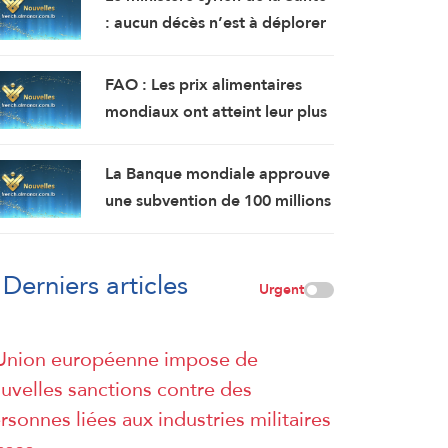
: aucun décès n’est à déplorer
suite à l’explosion d’un bus
près de Damas, mais 14
FAO : Les prix alimentaires
personnes ont été blessées.
mondiaux ont atteint leur plus
haut niveau en plus de 3 ans en
juillet.
La Banque mondiale approuve
une subvention de 100 millions
de dollars pour moderniser le
secteur financier en Syrie.
Derniers articles
Urgent
Union européenne impose de
uvelles sanctions contre des
rsonnes liées aux industries militaires