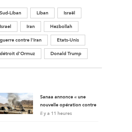
Sud-Liban
Liban
Israël
Israel
Iran
Hezbollah
guerre contre l'Iran
Etats-Unis
détroit d'Ormuz
Donald Trump
Sanaa annonce « une
nouvelle opération contre
des rassemblements
il y a 11 heures
militaires saoudiens à
Marib »