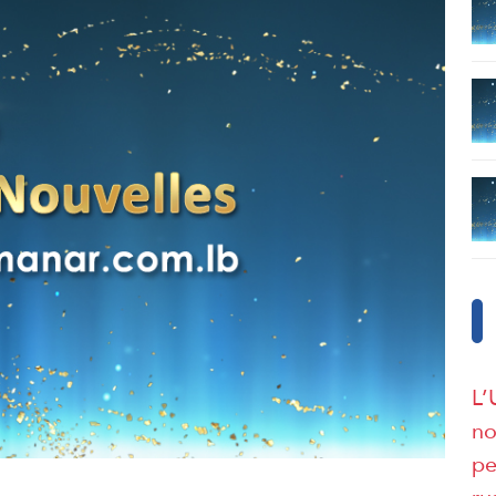
L’
no
pe