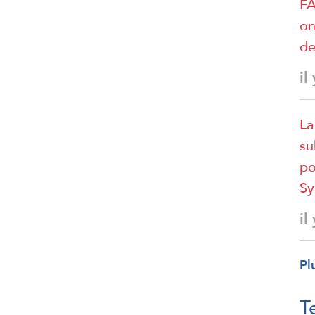
FA
on
de
il
La
su
po
Sy
il
Pl
T