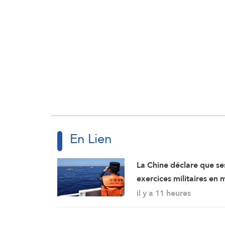
En Lien
La Chine déclare que se
exercices militaires en 
de Chine méridionale
il y a 11 heures
répondent aux
provocations des