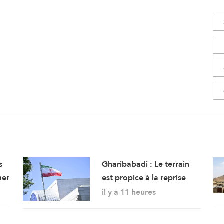
s
Gharibabadi : Le terrain
mer
est propice à la reprise
des pourparlers de
il y a 11 heures
sécurité entre les États du
Golfe