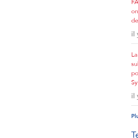
FA
on
de
il
La
su
po
Sy
il
Pl
T