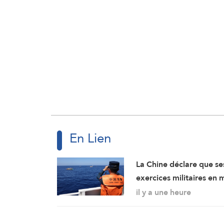
En Lien
La Chine déclare que se
exercices militaires en 
de Chine méridionale
il y a une heure
répondent aux
provocations des