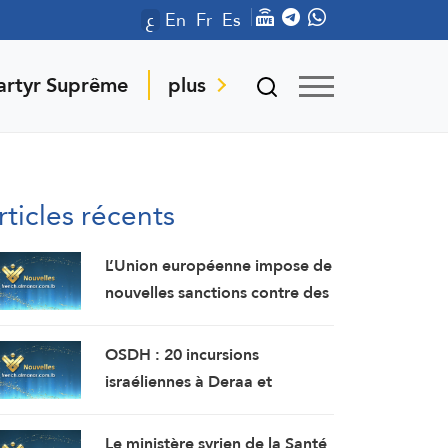
ع
En
Fr
Es
artyr Suprême
plus
rticles récents
L’Union européenne impose de
nouvelles sanctions contre des
personnes liées aux industries
militaires russes.
OSDH : 20 incursions
israéliennes à Deraa et
Quneitra en une semaine
Le ministère syrien de la Santé