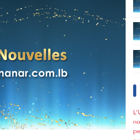
L’
no
pe