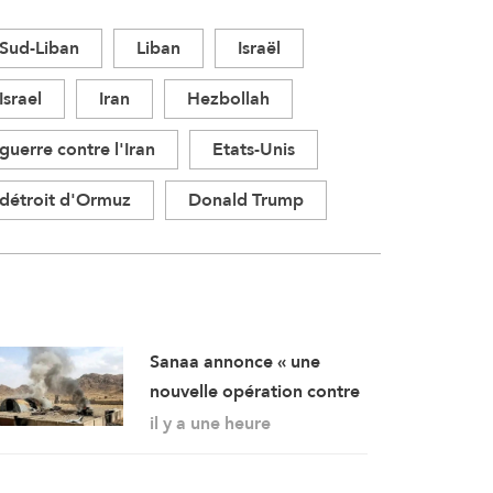
Sud-Liban
Liban
Israël
Israel
Iran
Hezbollah
guerre contre l'Iran
Etats-Unis
détroit d'Ormuz
Donald Trump
Sanaa annonce « une
nouvelle opération contre
des rassemblements
il y a une heure
militaires saoudiens à
Marib »