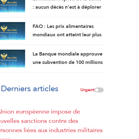
: aucun décès n’est à déplorer
suite à l’explosion d’un bus
près de Damas, mais 14
FAO : Les prix alimentaires
personnes ont été blessées.
mondiaux ont atteint leur plus
haut niveau en plus de 3 ans en
juillet.
La Banque mondiale approuve
une subvention de 100 millions
de dollars pour moderniser le
secteur financier en Syrie.
Derniers articles
Urgent
Union européenne impose de
uvelles sanctions contre des
rsonnes liées aux industries militaires