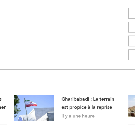
s
Gharibabadi : Le terrain
mer
est propice à la reprise
des pourparlers de
il y a une heure
sécurité entre les États du
Golfe