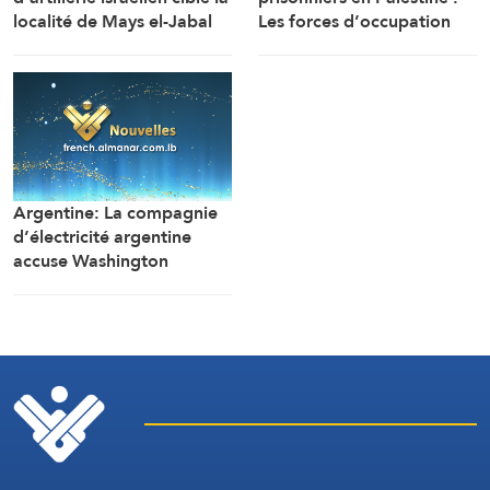
localité de Mays el-Jabal
Les forces d’occupation
(Correspondant d’Al-
ont arrêté et détenu plus
Manar)
de 70 citoyens, et en ont
transféré plusieurs vers des
centres de détention et
d’interrogatoire après
avoir libéré la majorité des
détenus.
Argentine: La compagnie
d’électricité argentine
accuse Washington
d’ingérence dans un projet
avec la Chine (Financial
Times)