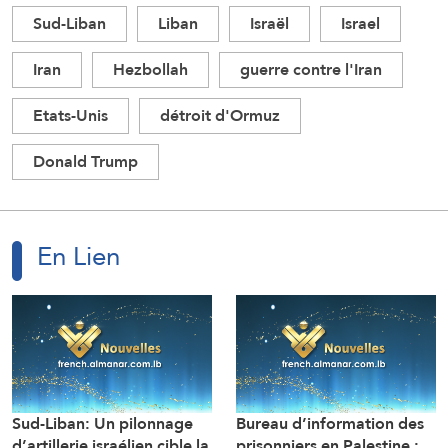
Sud-Liban
Liban
Israël
Israel
Iran
Hezbollah
guerre contre l'Iran
Etats-Unis
détroit d'Ormuz
Donald Trump
En Lien
Sud-Liban: Un pilonnage
Bureau d’information des
d’artillerie israélien cible la
prisonniers en Palestine :