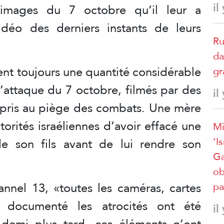
il
s images du 7 octobre qu’il leur a
déo des derniers instants de leurs
Ru
da
ent toujours une quantité considérable
gr
l’attaque du 7 octobre, filmés par des
il
pris au piège des combats. Une mère
orités israéliennes d’avoir effacé une
Mi
‘I
de son fils avant de lui rendre son
Ga
ob
annel 13, «toutes les caméras, cartes
pa
t documenté les atrocités ont été
il
 demi plus tard, ces éléments n’ont