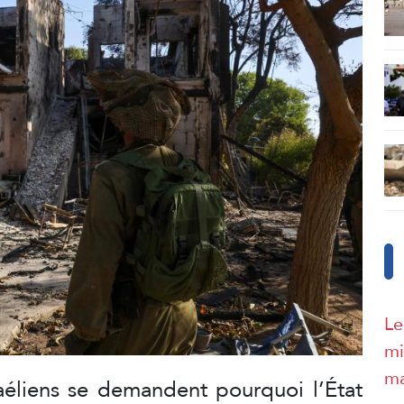
Le
mi
ma
raéliens se demandent pourquoi l’État