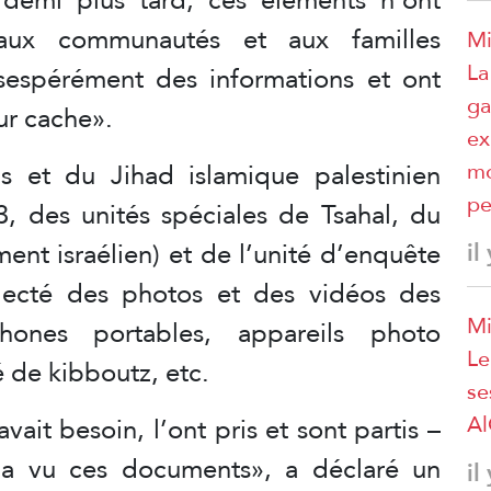
 aux communautés et aux familles
Mi
La
sespérément des informations et ont
ga
ur cache».
ex
 et du Jihad islamique palestinien
mo
pe
3, des unités spéciales de Tsahal, du
ent israélien) et de l’unité d’enquête
il
llecté des photos et des vidéos des
Mi
phones portables, appareils photo
Le
é de kibboutz, etc.
se
A
ait besoin, l’ont pris et sont partis –
n a vu ces documents», a déclaré un
il