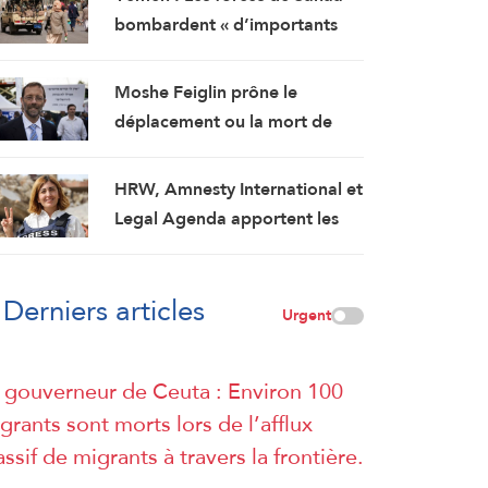
les négociations humiliantes »
bombardent « d’importants
renforcements militaires
saoudiens » qui préparaient
Moshe Feiglin prône le
une attaque contre des
déplacement ou la mort de
régions libérées
soif des habitants de Gaza
HRW, Amnesty International et
Legal Agenda apportent les
preuves de l’assassinat
prémédité par Israël de la
Derniers articles
journaliste Amal Khalil
Urgent
 gouverneur de Ceuta : Environ 100
grants sont morts lors de l’afflux
ssif de migrants à travers la frontière.