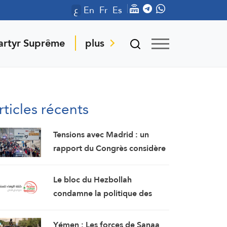
ع
En
Fr
Es
artyr Suprême
plus
rticles récents
Tensions avec Madrid : un
rapport du Congrès considère
Ceuta et Melilla comme des
territoires marocains
Le bloc du Hezbollah
condamne la politique des
autorités « persistant dans la
soumission, la capitulation et
Yémen : Les forces de Sanaa