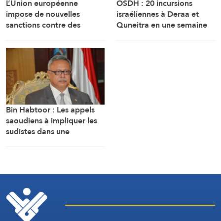
L’Union européenne
OSDH : 20 incursions
impose de nouvelles
israéliennes à Deraa et
sanctions contre des
Quneitra en une semaine
personnes liées aux
industries militaires russes.
Bin Habtoor : Les appels
saoudiens à impliquer les
sudistes dans une
confrontation avec Sanaa
visent à maintenir le
Yémen sous leur joug