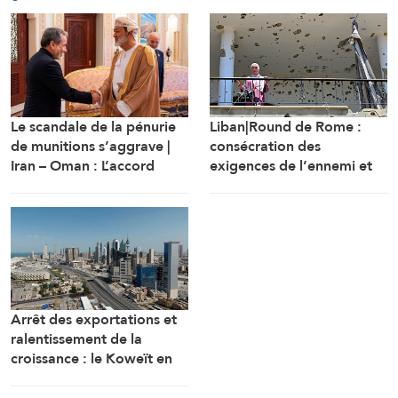
Le scandale de la pénurie
Liban|Round de Rome :
de munitions s’aggrave |
consécration des
Iran – Oman : L’accord
exigences de l’ennemi et
d’Ormuz sur les rails
protocole sécuritaire
prolongeant l’occupation
Arrêt des exportations et
ralentissement de la
croissance : le Koweït en
tête des pays les plus
touchés par la guerre