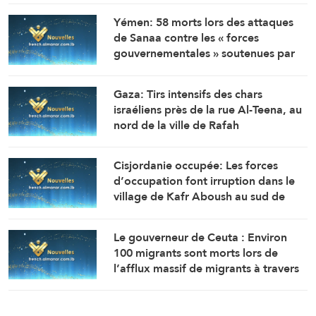
Yémen: 58 morts lors des attaques
de Sanaa contre les « forces
gouvernementales » soutenues par
l’Arabie saoudite (AFP citant une
source militaire yéménite)
Gaza: Tirs intensifs des chars
israéliens près de la rue Al-Teena, au
nord de la ville de Rafah
Cisjordanie occupée: Les forces
d’occupation font irruption dans le
village de Kafr Aboush au sud de
Tulkarem et perquisitionnent
plusieurs maisons
Le gouverneur de Ceuta : Environ
100 migrants sont morts lors de
l’afflux massif de migrants à travers
la frontière.