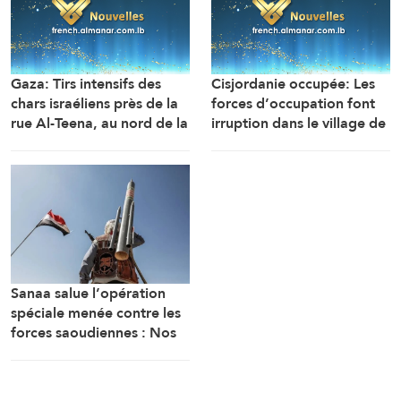
Gaza: Tirs intensifs des
Cisjordanie occupée: Les
chars israéliens près de la
forces d’occupation font
rue Al-Teena, au nord de la
irruption dans le village de
ville de Rafah
Kafr Aboush au sud de
Tulkarem et
perquisitionnent plusieurs
maisons
Sanaa salue l’opération
spéciale menée contre les
forces saoudiennes : Nos
forces armées sont prêtes