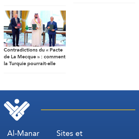
« L’accord de Gaza ne nous
les délégations politique et
concerne pas »
militaire
Contradictions du « Pacte
de La Mecque » : comment
la Turquie pourrait-elle
combattre l’Iran ?
Al-Manar
Sites et