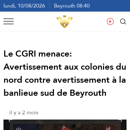
lundi, 10/08/2026
Beyrouth 08:40
ع
En
Fr
Es
Le CGRI menace:
Avertissement aux colonies du
nord contre avertissement à la
banlieue sud de Beyrouth
il y a 2 mois