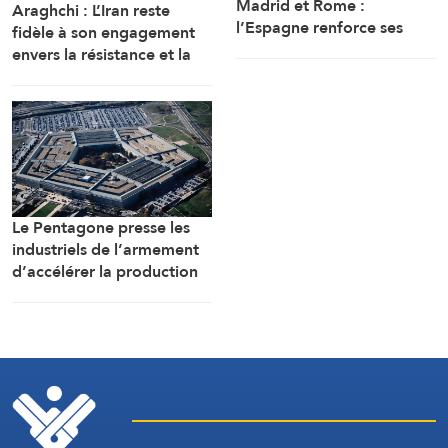
Madrid et Rome :
Araghchi : L’Iran reste
l’Espagne renforce ses
fidèle à son engagement
contrôles frontaliers pour
envers la résistance et la
les voyageurs en
poursuite du combat
provenance d’Italie
malgré toutes les pressions
Le Pentagone presse les
industriels de l’armement
d’accélérer la production
de munitions