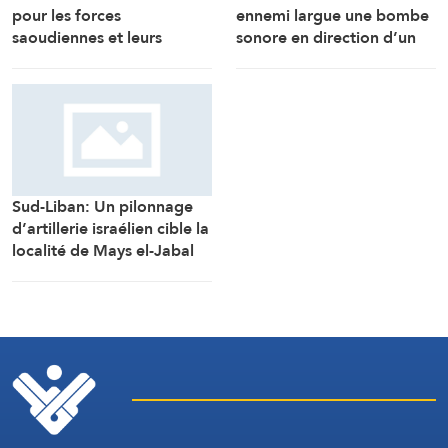
pour les forces
ennemi largue une bombe
saoudiennes et leurs
sonore en direction d’un
mercenaires au Yémen
engin de chantier de
l’armée libanaise alors
qu’il travaillait à
l’ouverture de la route de
la localité d’Al-Mansouri
(Correspondant d’Al-
Manar)
Sud-Liban: Un pilonnage
d’artillerie israélien cible la
localité de Mays el-Jabal
(Correspondant d’Al-
Manar)