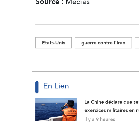
Source :
Médias
Etats-Unis
guerre contre l'Iran
En Lien
La Chine déclare que se
exercices militaires en 
de Chine méridionale
il y a 9 heures
répondent aux
provocations des