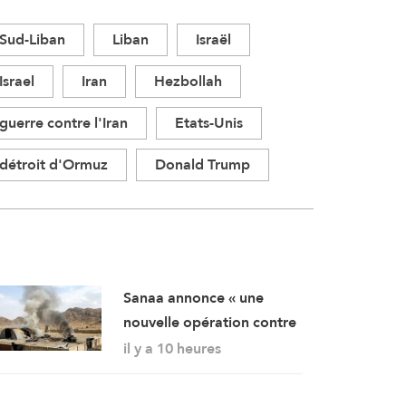
Sud-Liban
Liban
Israël
Israel
Iran
Hezbollah
guerre contre l'Iran
Etats-Unis
détroit d'Ormuz
Donald Trump
Sanaa annonce « une
nouvelle opération contre
des rassemblements
il y a 10 heures
militaires saoudiens à
Marib »