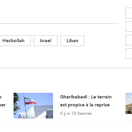
Hezbollah
Israel
Liban
s
Gharibabadi : Le terrain
mer
est propice à la reprise
des pourparlers de
il y a 10 heures
sécurité entre les États du
Golfe