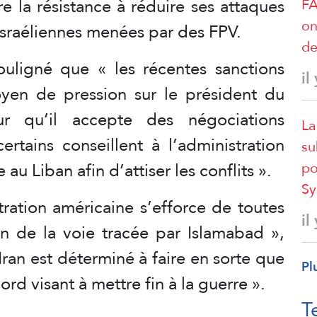
e la résistance à réduire ses attaques
FA
on
israéliennes menées par des FPV.
de
ouligné que « les récentes sanctions
il
yen de pression sur le président du
ur qu’il accepte des négociations
La
ertains conseillent à l’administration
su
po
u Liban afin d’attiser les conflits ».
Sy
tration américaine s’efforce de toutes
il
an de la voie tracée par Islamabad »,
ran est déterminé à faire en sorte que
Pl
ord visant à mettre fin à la guerre ».
T