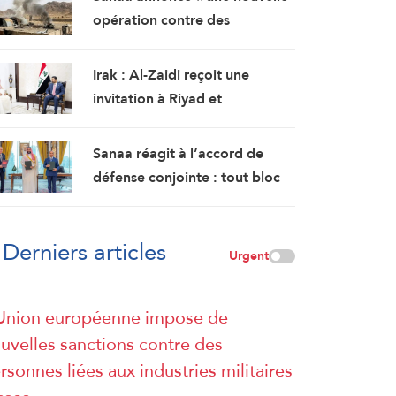
opération contre des
rassemblements militaires
saoudiens à Marib »
Irak : Al-Zaidi reçoit une
invitation à Riyad et
s’entretient avec le chef des
services de renseignement
Sanaa réagit à l’accord de
saoudiens
défense conjointe : tout bloc
islamique qui ne fait pas de la
cause palestinienne son
Derniers articles
objectif est voué à l’échec
Urgent
Union européenne impose de
uvelles sanctions contre des
rsonnes liées aux industries militaires