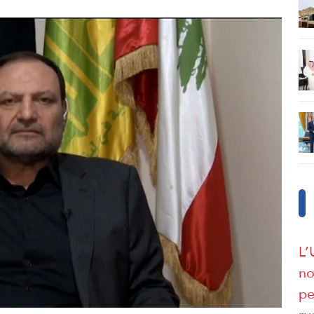
L’
no
pe