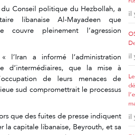
ru
e du
Conseil politique du Hezbollah
, a
il
itaire libanaise Al-Mayadeen que
ine couvre pleinement l’agression
OS
De
il
l’Iran a informé l’administration
ire d’intermédiaires, que la mise à
Le
d’occupation de leurs menaces de
dé
ieue sud compromettrait le processus
l’
ma
lors que des fuites de presse indiquent
il
er la capitale libanaise, Beyrouth, et sa