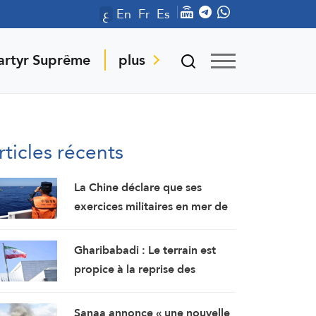
ع
En
Fr
Es
artyr Suprême
plus
rticles récents
La Chine déclare que ses
exercices militaires en mer de
Chine méridionale répondent
aux provocations des
Gharibabadi : Le terrain est
Philippines
propice à la reprise des
pourparlers de sécurité entre
les États du Golfe
Sanaa annonce « une nouvelle