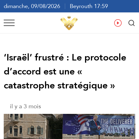
dimanche, 09/08/2026
Beyrouth 17:59
ع
En
Fr
Es
‘Israël’ frustré : Le protocole
d’accord est une «
catastrophe stratégique »
il y a 3 mois