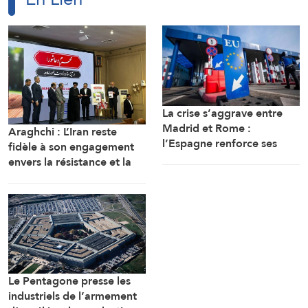
La crise s’aggrave entre
Madrid et Rome :
Araghchi : L’Iran reste
l’Espagne renforce ses
fidèle à son engagement
contrôles frontaliers pour
envers la résistance et la
les voyageurs en
poursuite du combat
provenance d’Italie
malgré toutes les pressions
Le Pentagone presse les
industriels de l’armement