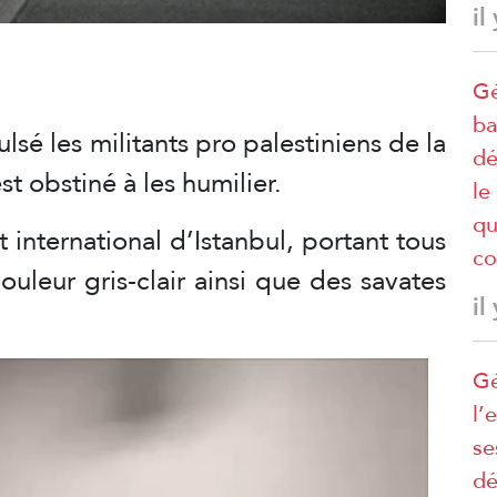
il
Gé
ba
sé les militants pro palestiniens de la
dé
est obstiné à les humilier.
le
qu
rt international d’Istanbul, portant tous
co
uleur gris-clair ainsi que des savates
il
Gé
l’
se
dé