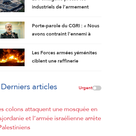
en provenance d’Italie
industriels de l’armement
d’accélérer la production de
munitions
Porte-parole du CGRI : « Nous
avons contraint l’ennemi à
abandonner ses objectifs… et
Ormuz est une bataille
Les Forces armées yéménites
géographique »
ciblent une raffinerie
d’Aramco à Jizane
Derniers articles
Urgent
s colons attaquent une mosquée en
sjordanie et l’armée israélienne arrête
Palestiniens