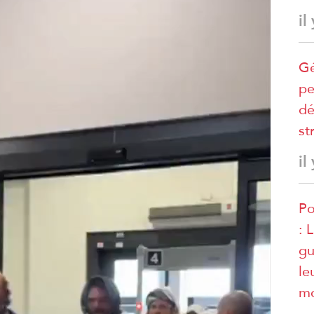
il
Gé
pe
dé
st
il
Po
: 
gu
le
mo