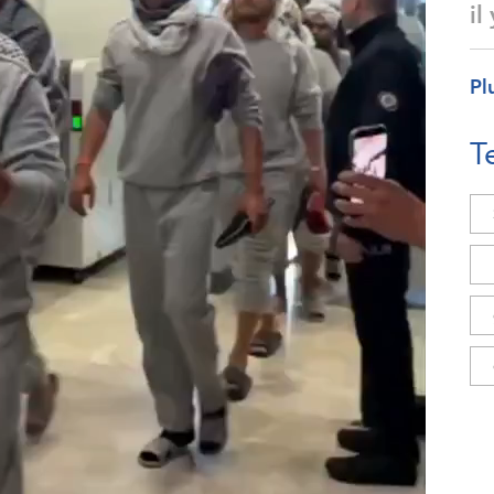
il
Pl
T