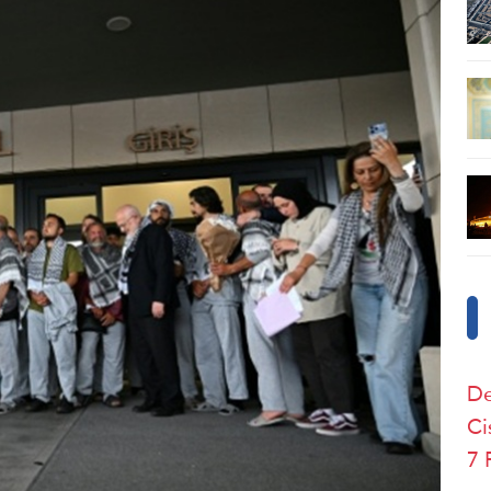
De
Ci
7 