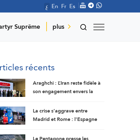
ع
En
Fr
Es
artyr Suprême
plus
rticles récents
Araghchi : L’Iran reste fidèle à
son engagement envers la
résistance et la poursuite du
combat malgré toutes les
La crise s’aggrave entre
pressions
Madrid et Rome : l’Espagne
renforce ses contrôles
frontaliers pour les voyageurs
Le Pentagone presse les