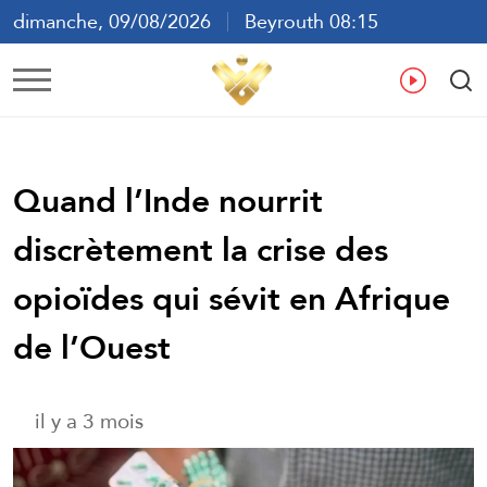
dimanche, 09/08/2026
Beyrouth 08:15
ع
En
Fr
Es
Quand l’Inde nourrit
discrètement la crise des
opioïdes qui sévit en Afrique
de l’Ouest
il y a 3 mois